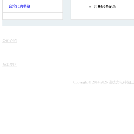
台湾代购书籍
共
0
页
0
条记录
联
关于我们
服务项目
地
公司介绍
产品销售
电话
专家团队
课程中心
课程
人才招聘
专业书籍
业务
讯技风采
项目开发
技术
员工专区
技术咨询
Copyright © 2014-2026 讯技光电科技(上海