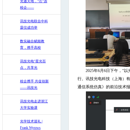
光通天地，“芯”连
校企——
讯技光电联合中科
霖仪成功举
数实融合赋能教
育，携手高校
讯技光电“星光百
点，共享光
2025年6月6日下午，
行。讯技光电科技（上海）有限
校企携手 共促创新
通信系统仿真》的前沿技术
——讯技光
讯技光电走进浙江
大学实验课
光学技术巡礼 |
Frank Wyrows