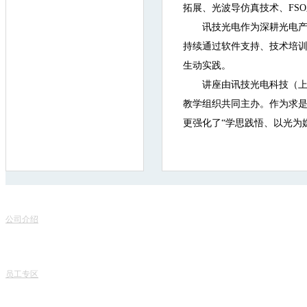
拓展、光波导仿真技术、FS
讯技光电作为深耕光电
持续通过软件支持、技术培训
生动实践。
讲座由讯技光电科技（
教学组织共同主办。作为求
更强化了“学思践悟、以光为
联
关于我们
服务项目
地
公司介绍
产品销售
电话
专家团队
课程中心
课程
人才招聘
专业书籍
业务
讯技风采
项目开发
技术
员工专区
技术咨询