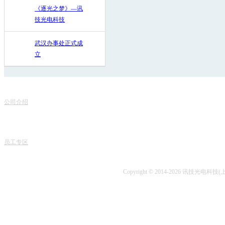
《逐光之梦》—讯
技光电科技
武汉办事处正式成
立
联
关于我们
服务项目
地
公司介绍
产品销售
电话
专家团队
课程中心
课程
人才招聘
专业书籍
业务
讯技风采
项目开发
技术
员工专区
技术咨询
Copyright © 2014-2026 讯技光电科技(上海