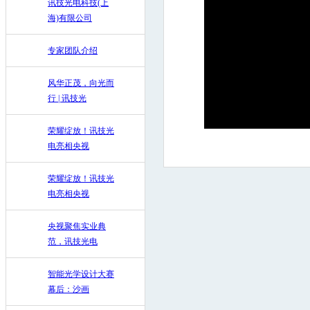
讯技光电科技(上
海)有限公司
专家团队介绍
风华正茂，向光而
行 | 讯技光
荣耀绽放！讯技光
电亮相央视
荣耀绽放！讯技光
电亮相央视
央视聚焦实业典
范，讯技光电
智能光学设计大赛
幕后：沙画