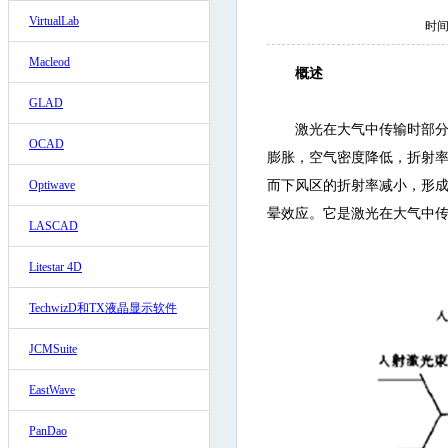
VirtualLab
时间:
Macleod
概述
GLAD
激光在大气中传输时部
OCAD
膨胀，空气密度降低，折射
Optiwave
而下风区的折射率减小，形
晕效应。它是激光在大气中
LASCAD
Litestar 4D
TechwizD和TX液晶显示软件
JCMSuite
EastWave
PanDao