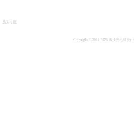
电话
专家团队
课程中心
课程
人才招聘
专业书籍
业务
讯技风采
项目开发
技术
员工专区
技术咨询
Copyright © 2014-2026 讯技光电科技(上海