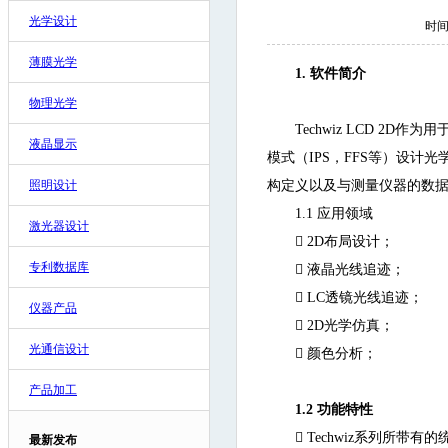
光学设计
时间:
薄膜光学
1.
软件简介
物理光学
Techwiz LCD 2
液晶显示
模式（IPS，FFS等）设计光学膜
照明设计
构定义以及与测量仪器的数
1.1
应用领域
激光器设计

2D布局设计；
专利数据库

液晶光线追迹；

LC透镜光线追迹；
仪器产品

2D光学仿真；
光通信设计

颜色分析；
产品加工
1.2
功能特性

Techwiz系列所带有的统一
最新发布