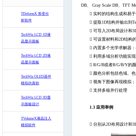
DB、 Gray Scale D
TDeformX 形变分

实时的结构生成和易于
析软件

提取1D结构并输出到Tech

可导入2D布局设计和3
TechWiz LCD 1D液

可设置材料和2D结构
晶显示面板

内置多个光学求解器：extende
TechWiz LCD 2D液

利用多域分析功能实现
晶显示面板

R/G/B或者R/G/B/Y

颜色分析包括色域、色
TechWiz OLED器件

视角下图像再现模拟；
模拟仿真软

支持多核并行处理
TechWiz LCD 3D显
示面板设计
1.3
应用举例
TVolumeX液晶注入

分别从2D布局设计和3
模拟软件