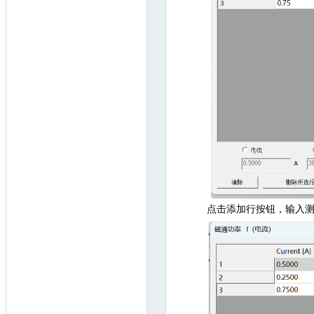
点击添加行按钮，输入