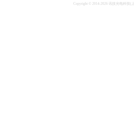
Copyright © 2014-2026 讯技光电科技(上海