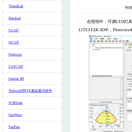
VirtualLab
时间:
Macleod
在照明中，可调LED灯
LITESTAR 4D中，Ph
GLAD
OCAD
Optiwave
LASCAD
Litestar 4D
TechwizD和TX液晶显示软件
JCMSuite
EastWave
PanDao