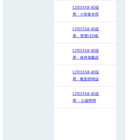
LITESTAR 4D应
用：小型夜市照
LITESTAR 4D应
用：管理LED电
LITESTAR 4D应
用：保存加载自
LITESTAR 4D应
用：教室照明设
LITESTAR 4D应
用:：公园照明