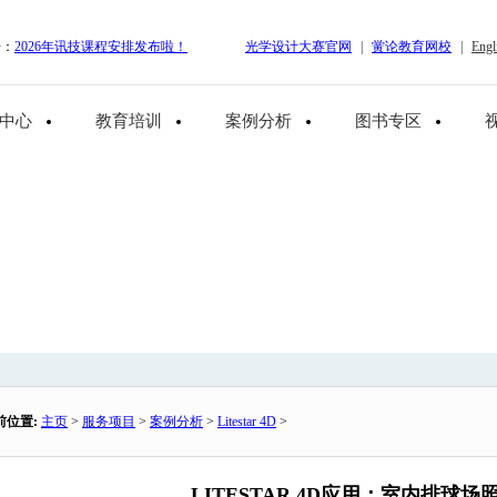
告：
2026年讯技课程安排发布啦！
光学设计大赛官网
|
黉论教育网校
|
Engl
中心
教育培训
案例分析
图书专区
前位置:
主页
>
服务项目
>
案例分析
>
Litestar 4D
>
LITESTAR 4D应用：室内排球场