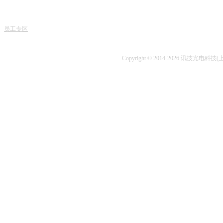
课程
人才招聘
专业书籍
业务
讯技风采
项目开发
技术
员工专区
技术咨询
Copyright © 2014-2026 讯技光电科技(上海