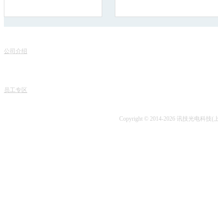
联
关于我们
服务项目
地
公司介绍
产品销售
电话
专家团队
课程中心
课程
人才招聘
专业书籍
业务
讯技风采
项目开发
技术
员工专区
技术咨询
Copyright © 2014-2026 讯技光电科技(上海