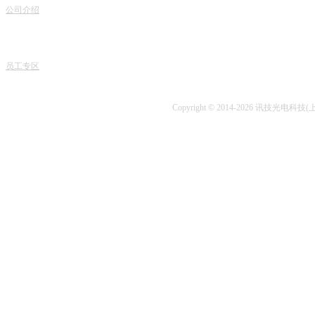
地
公司介绍
产品销售
电话
专家团队
课程中心
课程
人才招聘
专业书籍
业务
讯技风采
项目开发
技术
员工专区
技术咨询
Copyright © 2014-2026 讯技光电科技(上海