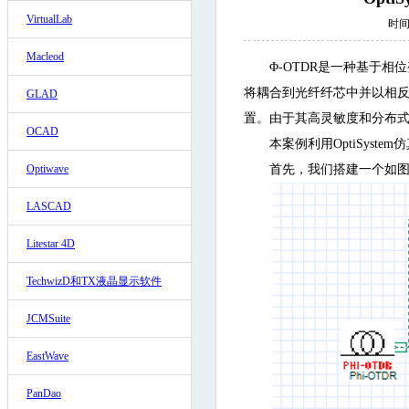
VirtualLab
时间:
Macleod
Φ-OTDR是一种基于
将耦合到光纤纤芯中并以相反
GLAD
置。由于其高灵敏度和分布式
OCAD
本案例利用OptiSystem
Optiwave
首先，我们搭建一个如图
LASCAD
Litestar 4D
TechwizD和TX液晶显示软件
JCMSuite
EastWave
PanDao